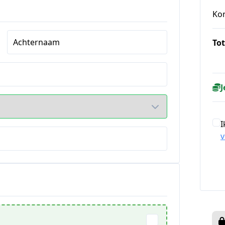
Ko
Achternaam
Tot
J
I